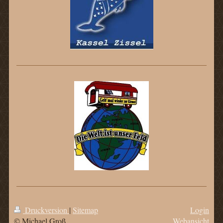
Druckversion
|
Sitemap
Login
© Michael Groß
Webansicht